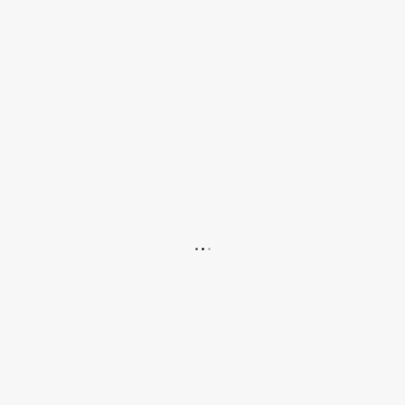
.
.
.